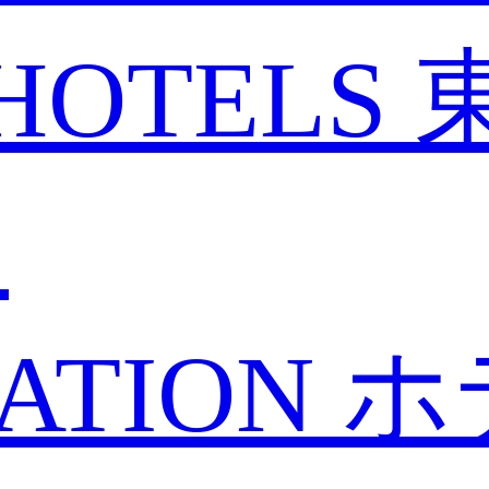
HOTELS
と
ATION
ホ