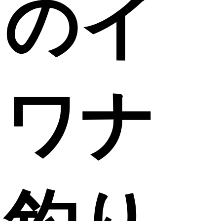
のイ
ワナ