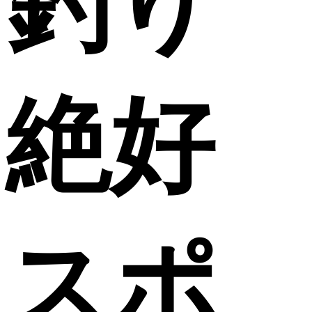
釣り
絶好
スポ