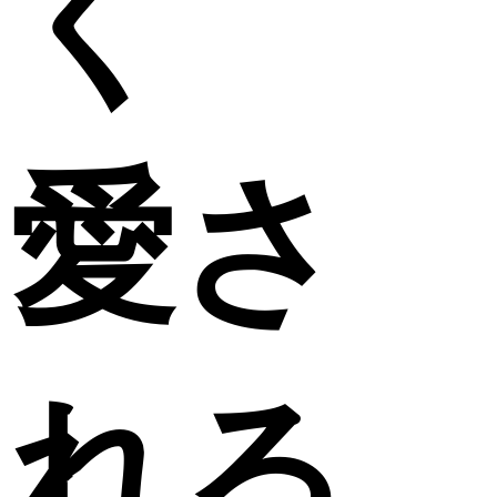
く
愛さ
れる