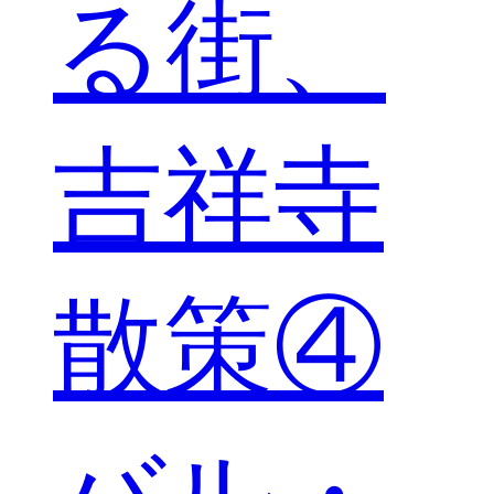
る街、
吉祥寺
散策④