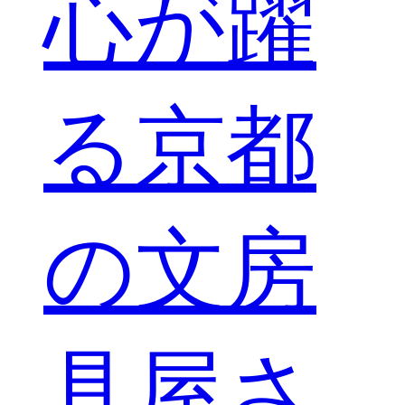
心が躍
る京都
の文房
具屋さ