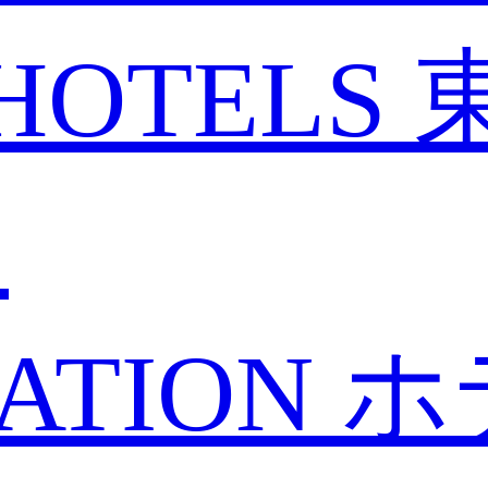
HOTELS
と
ATION
ホ