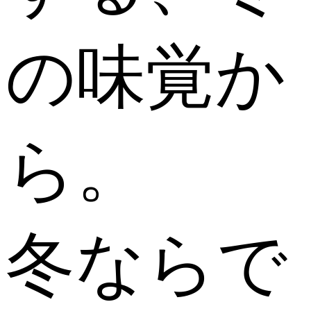
の味覚か
ら。
冬ならで