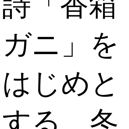
詩「香箱
ガニ」を
はじめと
する、冬