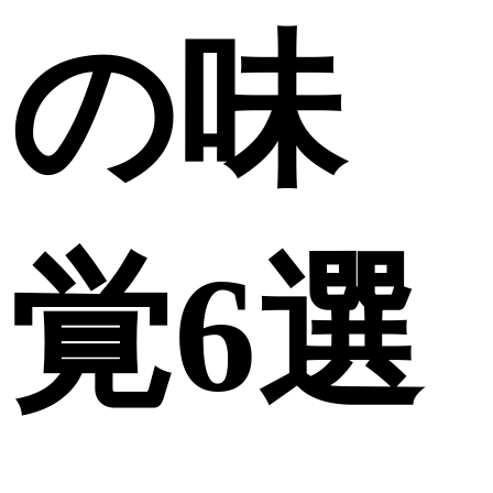
の味
覚6選