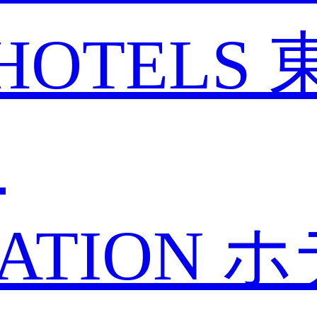
HOTELS
と
ATION
ホ