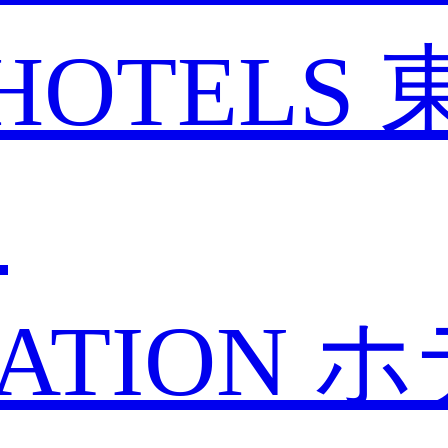
HOTELS
と
ATION
ホ