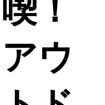
喫！
アウ
トド