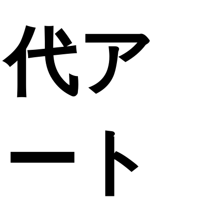
代ア
ート