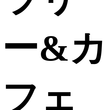
ー&カ
フェ