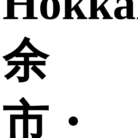
Hokka
余
市・