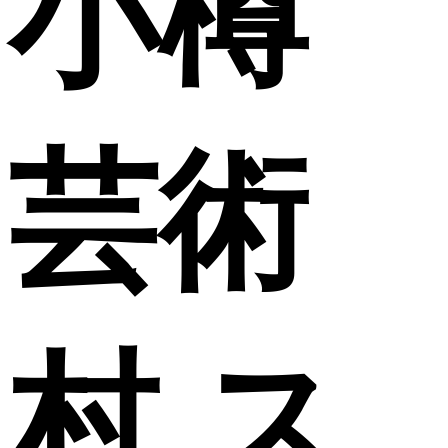
小樽
芸術
村 ス