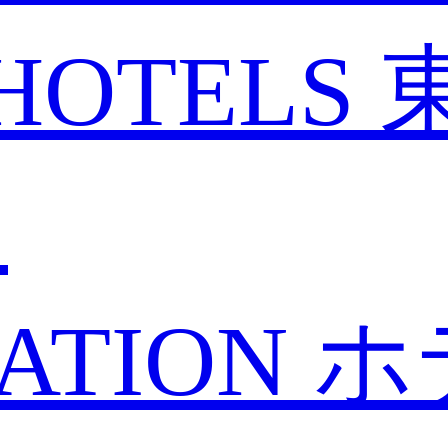
HOTELS
と
ATION
ホ