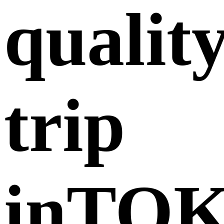
qualit
trip
inTO