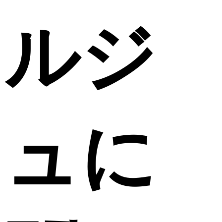
ルジ
ュに