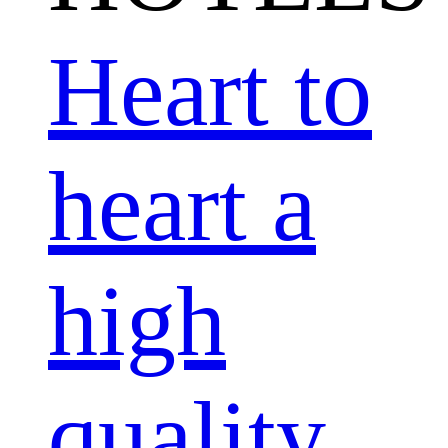
Heart to
heart a
high
quality