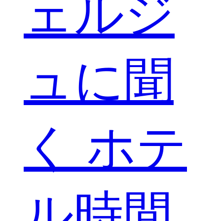
ェルジ
ュに聞
く ホテ
ル時間