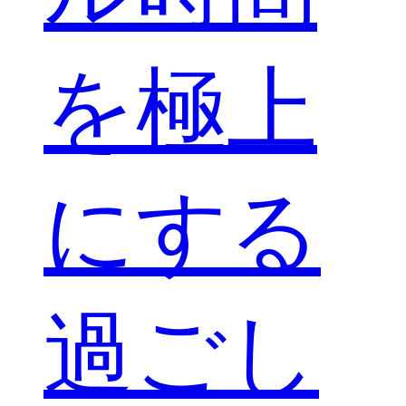
を極上
にする
過ごし