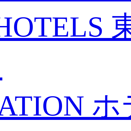
HOTELS
と
ATION
ホ