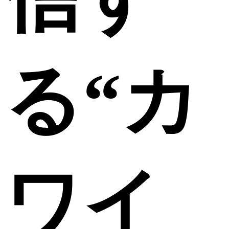
る“カ
ワイ