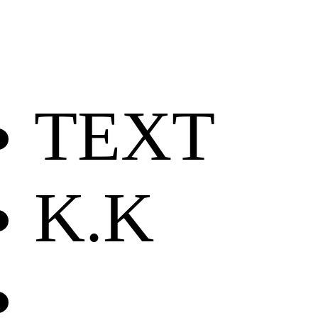
TEXT
K.K