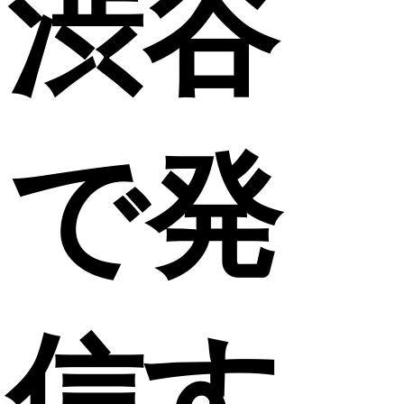
渋谷
で発
信す