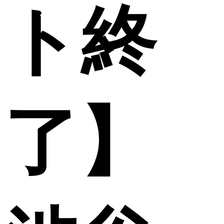
ト終
了】