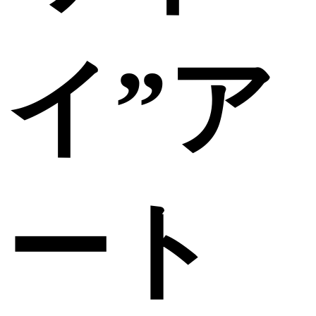
イ”ア
ート