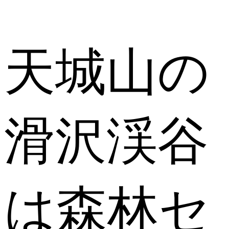
天城山の
滑沢渓谷
は森林セ