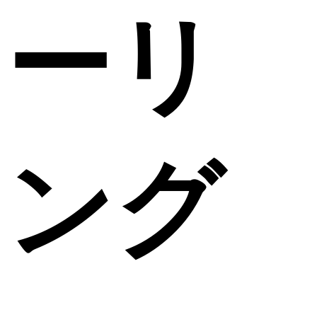
ーリ
ング