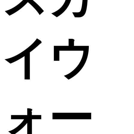
イウ
ォー