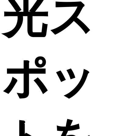
光ス
ポッ