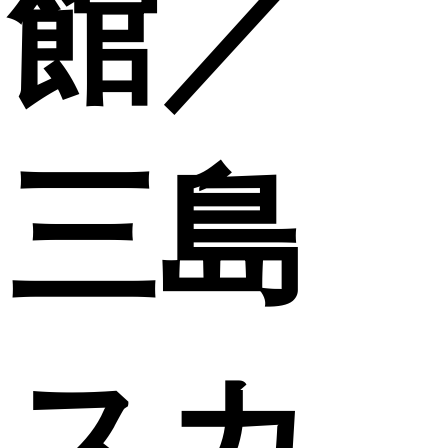
館／
三島
スカ