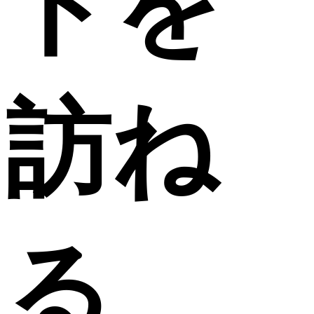
トを
訪ね
る