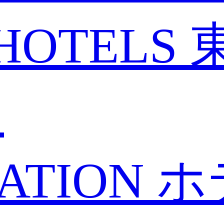
HOTELS
と
ATION
ホ