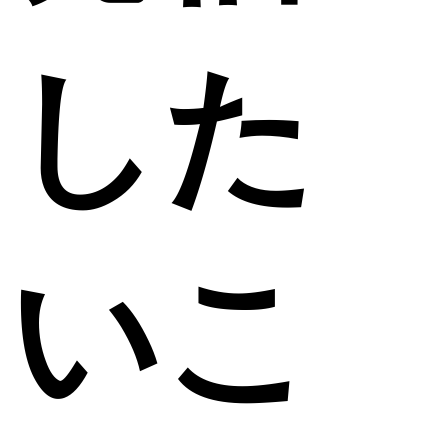
した
いこ