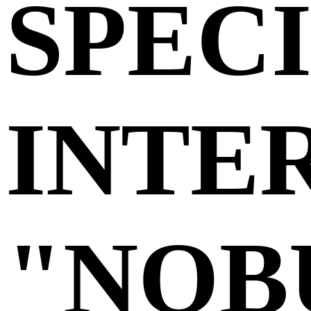
SPEC
INTE
"NOB